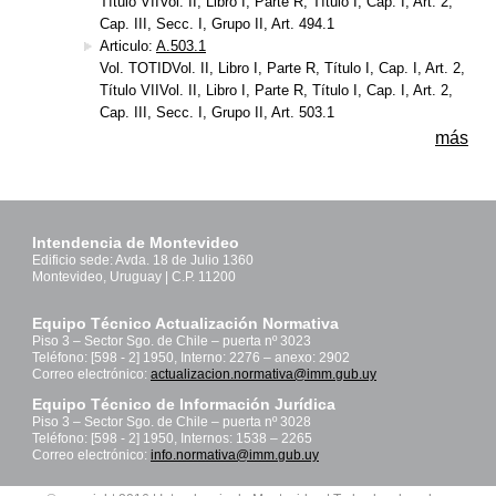
Título VIIVol. II, Libro I, Parte R, Título I, Cap. I, Art. 2,
Cap. III, Secc. I, Grupo II, Art. 494.1
Articulo:
A.503.1
Vol. TOTIDVol. II, Libro I, Parte R, Título I, Cap. I, Art. 2,
Título VIIVol. II, Libro I, Parte R, Título I, Cap. I, Art. 2,
Cap. III, Secc. I, Grupo II, Art. 503.1
más
Intendencia de Montevideo
Edificio sede: Avda. 18 de Julio 1360
Montevideo, Uruguay | C.P. 11200
Equipo Técnico Actualización Normativa
Piso 3 – Sector Sgo. de Chile – puerta nº 3023
Teléfono: [598 - 2] 1950, Interno: 2276 – anexo: 2902
Correo electrónico:
actualizacion.normativa@imm.gub.uy
Equipo Técnico de Información Jurídica
Piso 3 – Sector Sgo. de Chile – puerta nº 3028
Teléfono: [598 - 2] 1950, Internos: 1538 – 2265
Correo electrónico:
info.normativa@imm.gub.uy