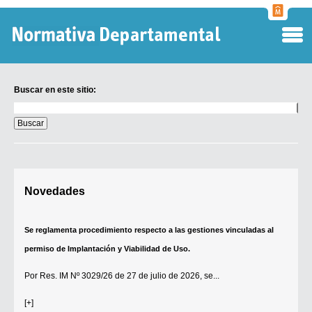
Normati
Departa
Buscar en este sitio:
Buscar
en
este
sitio:
Digesto Departamental
Novedades
TOBEFU
TOTID
Se reglamenta procedimiento respecto a las gestiones vinculadas al
Régimen Punitivo Departamental
permiso de Implantación y Viabilidad de Uso.
Buscar fuentes
Por
Res. IM Nº 3029/26
de 27 de julio de 2026, se...
Contacto
[+]