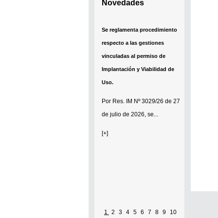
Novedades
Se reglamenta procedimiento
respecto a las gestiones
vinculadas al permiso de
Implantación y Viabilidad de
Uso.
Por
Res. IM Nº 3029/26
de 27
de julio de 2026, se...
[+]
1
2
3
4
5
6
7
8
9
10