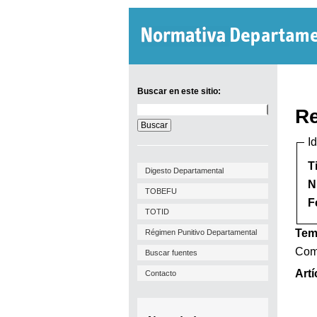
Buscar en este sitio:
Buscar
Re
en
este
I
sitio:
T
Digesto Departamental
N
TOBEFU
F
TOTID
Tem
Régimen Punitivo Departamental
Comp
Buscar fuentes
Artí
Contacto