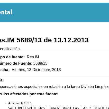
Normativa
Departamental
s.IM 5689/13 de 13.12.2013
dentificación
ipo de fuente:
Res.IM
úmero de Fuente:
5689/13
echa:
Viernes, 13 Diciembre, 2013
a:
ensaciones especiales en relación a la tarea Divisón Limpiez
culos afectados por esta fuente:
Articulo:
A.131.1
Vol. TOBEFUVol. II, Libro I, Parte R, Título I, Cap. I, Art. 2, Título II, C