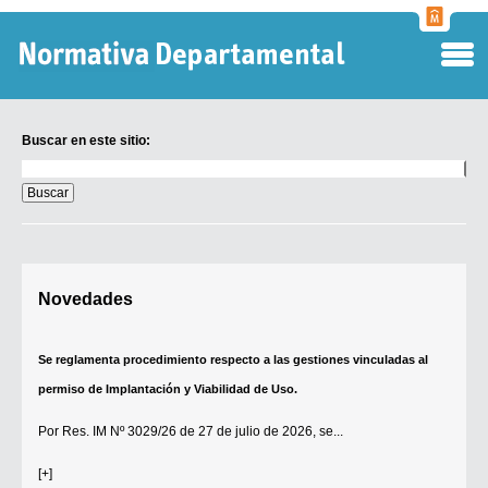
Normati
Departa
Buscar en este sitio:
Buscar
en
este
sitio:
Digesto Departamental
Novedades
TOBEFU
TOTID
Se reglamenta procedimiento respecto a las gestiones vinculadas al
Régimen Punitivo Departamental
permiso de Implantación y Viabilidad de Uso.
Buscar fuentes
Por
Res. IM Nº 3029/26
de 27 de julio de 2026, se...
Contacto
[+]