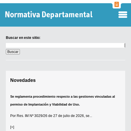
Normati
Departa
Buscar en este sitio:
Buscar
en
este
sitio:
Digesto Departamental
Novedades
TOBEFU
TOTID
Se reglamenta procedimiento respecto a las gestiones vinculadas al
Régimen Punitivo Departamental
permiso de Implantación y Viabilidad de Uso.
Buscar fuentes
Por
Res. IM Nº 3029/26
de 27 de julio de 2026, se...
Contacto
[+]