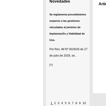
Novedades
Artí
Se reglamenta procedimiento
respecto a las gestiones
vinculadas al permiso de
Implantación y Viabilidad de
Uso.
Por
Res. IM Nº 3029/26
de 27
de julio de 2026, se...
[+]
1
2
3
4
5
6
7
8
9
10