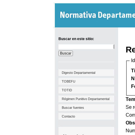
Buscar en este sitio:
Buscar
Re
en
este
I
sitio:
T
Digesto Departamental
N
TOBEFU
F
TOTID
Tem
Régimen Punitivo Departamental
Se r
Buscar fuentes
Comi
Contacto
Obs
Num.