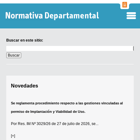
Normati
Departa
Buscar en este sitio:
Buscar
en
este
sitio:
Digesto Departamental
Novedades
TOBEFU
TOTID
Se reglamenta procedimiento respecto a las gestiones vinculadas al
Régimen Punitivo Departamental
permiso de Implantación y Viabilidad de Uso.
Buscar fuentes
Por
Res. IM Nº 3029/26
de 27 de julio de 2026, se...
Contacto
[+]