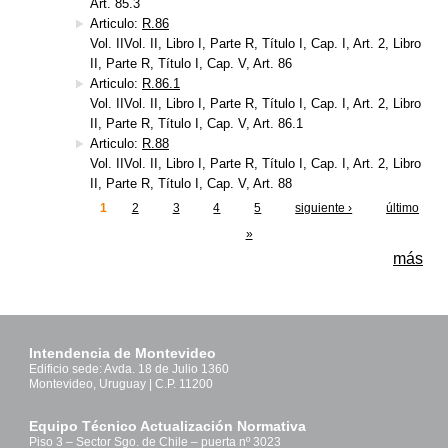
Art. 85.3
Articulo:
R.86
Vol. IIVol. II, Libro I, Parte R, Título I, Cap. I, Art. 2, Libro
II, Parte R, Título I, Cap. V, Art. 86
Articulo:
R.86.1
Vol. IIVol. II, Libro I, Parte R, Título I, Cap. I, Art. 2, Libro
II, Parte R, Título I, Cap. V, Art. 86.1
Articulo:
R.88
Vol. IIVol. II, Libro I, Parte R, Título I, Cap. I, Art. 2, Libro
II, Parte R, Título I, Cap. V, Art. 88
1
2
3
4
5
siguiente ›
último
Páginas
»
más
Intendencia de Montevideo
Edificio sede: Avda. 18 de Julio 1360
Montevideo, Uruguay | C.P. 11200
Equipo Técnico Actualización Normativa
Piso 3 – Sector Sgo. de Chile – puerta nº 3023