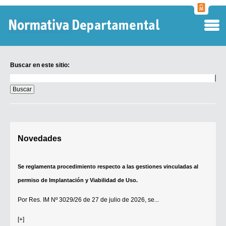
Normati
Departa
Buscar en este sitio:
Buscar
en
este
sitio:
Digesto Departamental
Novedades
TOBEFU
TOTID
Se reglamenta procedimiento respecto a las gestiones vinculadas al
Régimen Punitivo Departamental
permiso de Implantación y Viabilidad de Uso.
Buscar fuentes
Por
Res. IM Nº 3029/26
de 27 de julio de 2026, se...
Contacto
[+]