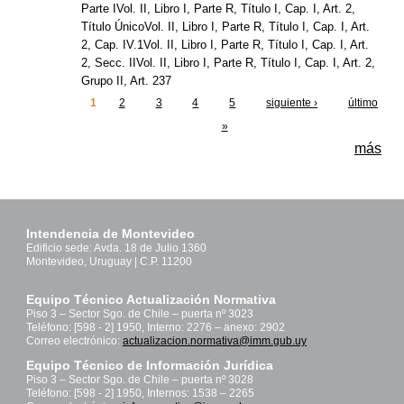
Parte IVol. II, Libro I, Parte R, Título I, Cap. I, Art. 2,
Título ÚnicoVol. II, Libro I, Parte R, Título I, Cap. I, Art.
2, Cap. IV.1Vol. II, Libro I, Parte R, Título I, Cap. I, Art.
2, Secc. IIVol. II, Libro I, Parte R, Título I, Cap. I, Art. 2,
Grupo II, Art. 237
1
2
3
4
5
siguiente ›
último
Páginas
»
más
Intendencia de Montevideo
Edificio sede: Avda. 18 de Julio 1360
Montevideo, Uruguay | C.P. 11200
Equipo Técnico Actualización Normativa
Piso 3 – Sector Sgo. de Chile – puerta nº 3023
Teléfono: [598 - 2] 1950, Interno: 2276 – anexo: 2902
Correo electrónico:
actualizacion.normativa@imm.gub.uy
Equipo Técnico de Información Jurídica
Piso 3 – Sector Sgo. de Chile – puerta nº 3028
Teléfono: [598 - 2] 1950, Internos: 1538 – 2265