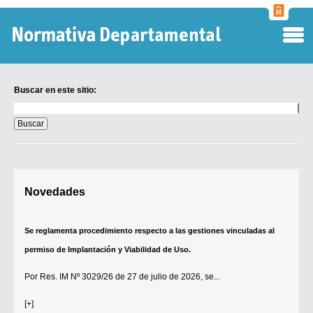
Normati
Departa
Buscar en este sitio:
Buscar
en
este
sitio:
Digesto Departamental
Novedades
TOBEFU
TOTID
Se reglamenta procedimiento respecto a las gestiones vinculadas al
Régimen Punitivo Departamental
permiso de Implantación y Viabilidad de Uso.
Buscar fuentes
Por
Res. IM Nº 3029/26
de 27 de julio de 2026, se...
Contacto
[+]