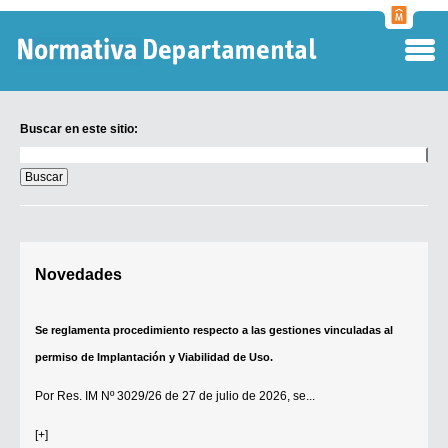
Normati
Departa
Buscar en este sitio:
Buscar
en
este
sitio:
Digesto Departamental
Novedades
TOBEFU
TOTID
Se reglamenta procedimiento respecto a las gestiones vinculadas al
Régimen Punitivo Departamental
permiso de Implantación y Viabilidad de Uso.
Buscar fuentes
Por
Res. IM Nº 3029/26
de 27 de julio de 2026, se...
Contacto
[+]