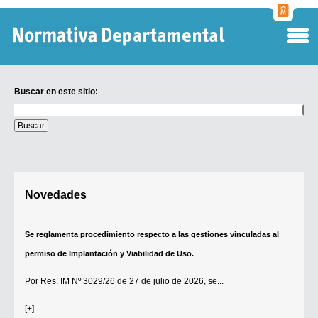
Normati
Departa
Buscar en este sitio:
Buscar
en
este
sitio:
Digesto Departamental
Novedades
TOBEFU
TOTID
Se reglamenta procedimiento respecto a las gestiones vinculadas al
Régimen Punitivo Departamental
permiso de Implantación y Viabilidad de Uso.
Buscar fuentes
Por
Res. IM Nº 3029/26
de 27 de julio de 2026, se...
Contacto
[+]