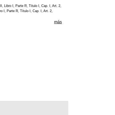
I, Libro I, Parte R, Título I, Cap. I, Art. 2,
ro I, Parte R, Título I, Cap. I, Art. 2,
más