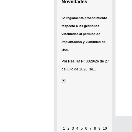
Novedades
Se reglamenta procedimiento
respecto a las gestiones
vinculadas al permiso de
Implantación y Viabilidad de
Uso.
Por
Res. IM Nº 3029/26
de 27
de julio de 2026, se...
[+]
1
2
3
4
5
6
7
8
9
10