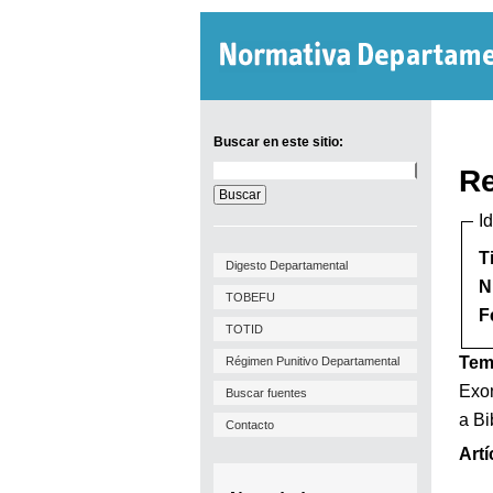
Buscar en este sitio:
Buscar
Re
en
este
I
sitio:
T
Digesto Departamental
N
TOBEFU
F
TOTID
Tem
Régimen Punitivo Departamental
Exon
Buscar fuentes
a Bi
Contacto
Artí