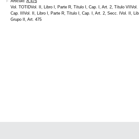
Articulo:
A.475
Vol. TOTIDVol. II, Libro I, Parte R, Título I, Cap. I, Art. 2, Título VIIVol. I
Cap. IIIVol. II, Libro I, Parte R, Título I, Cap. I, Art. 2, Secc. IVol. II, Lib
Grupo II, Art. 475