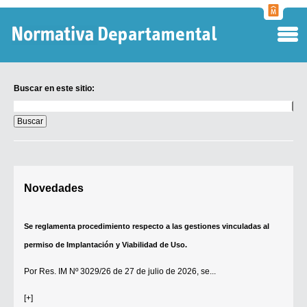
Normati
Departa
Buscar en este sitio:
Buscar
en
este
sitio:
Digesto Departamental
Novedades
TOBEFU
TOTID
Se reglamenta procedimiento respecto a las gestiones vinculadas al
Régimen Punitivo Departamental
permiso de Implantación y Viabilidad de Uso.
Buscar fuentes
Por
Res. IM Nº 3029/26
de 27 de julio de 2026, se...
Contacto
[+]