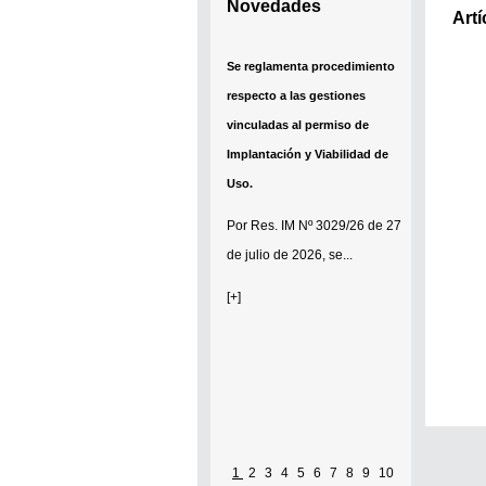
Novedades
Artí
Se reglamenta procedimiento
respecto a las gestiones
vinculadas al permiso de
Implantación y Viabilidad de
Uso.
Por
Res. IM Nº 3029/26
de 27
de julio de 2026, se...
[+]
1
2
3
4
5
6
7
8
9
10