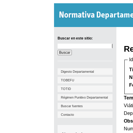
Buscar en este sitio:
Buscar
Re
en
este
I
sitio:
T
Digesto Departamental
N
TOBEFU
F
TOTID
Tem
Régimen Punitivo Departamental
Viát
Buscar fuentes
Depa
Contacto
Obs
Num