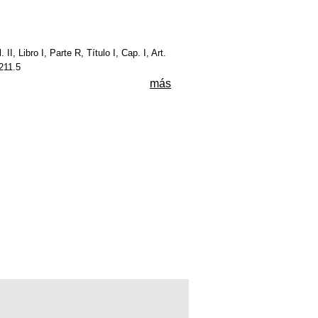
 II, Libro I, Parte R, Título I, Cap. I, Art.
 211.5
más