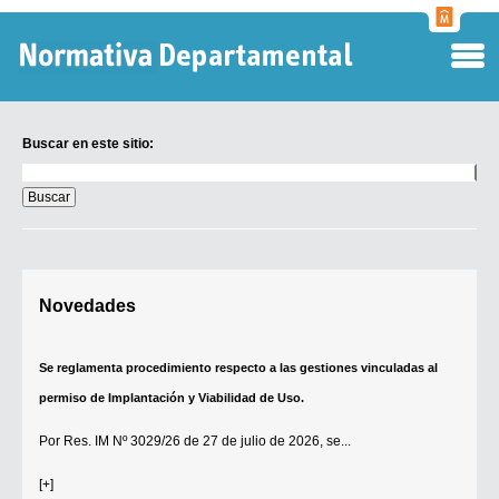
Normati
Departa
Buscar en este sitio:
Buscar
en
este
sitio:
Digesto Departamental
Novedades
TOBEFU
TOTID
Se reglamenta procedimiento respecto a las gestiones vinculadas al
Régimen Punitivo Departamental
permiso de Implantación y Viabilidad de Uso.
Buscar fuentes
Por
Res. IM Nº 3029/26
de 27 de julio de 2026, se...
Contacto
[+]