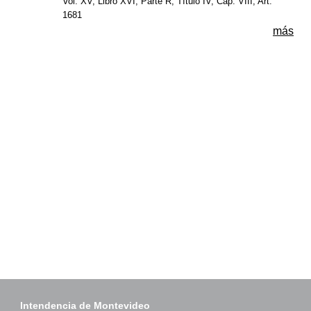
Vol. XV, Libro XVI, Parte R, Título IV, Cap. VIII, Art.
1681
más
Intendencia de Montevideo