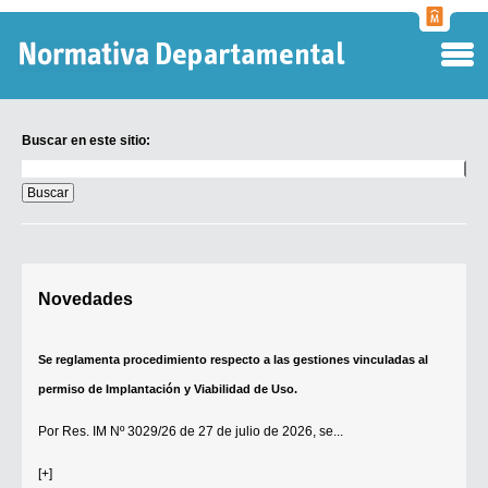
Normati
Departa
Buscar en este sitio:
Buscar
en
este
sitio:
Digesto Departamental
Novedades
TOBEFU
TOTID
Se reglamenta procedimiento respecto a las gestiones vinculadas al
Régimen Punitivo Departamental
permiso de Implantación y Viabilidad de Uso.
Buscar fuentes
Por
Res. IM Nº 3029/26
de 27 de julio de 2026, se...
Contacto
[+]