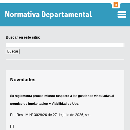
Normati
Departa
Buscar en este sitio:
Buscar
en
este
sitio:
Digesto Departamental
Novedades
TOBEFU
TOTID
Se reglamenta procedimiento respecto a las gestiones vinculadas al
Régimen Punitivo Departamental
permiso de Implantación y Viabilidad de Uso.
Buscar fuentes
Por
Res. IM Nº 3029/26
de 27 de julio de 2026, se...
Contacto
[+]