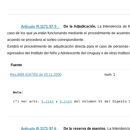
Artículo R.1171.97.5 ._
De la Adjudicación.
La Intendencia de M
caso de los que ya están funcionando mediante el procedimiento de acuerdos 
acuerdo se procederá al sorteo correspondiente.
Existirá el procedimiento de adjudicación directa para el caso de persona
egresados del Instituto del Niño y Adolescente del Uruguay o de otras instituc
Fuente
Res.IMM 4287/00 de 20.11.2000
num. 1
Nota:
(*) Ver arts.
D.2162
y
D.2163
del Volumen VI del Digesto 
Artículo R.1171.97.6 ._
De la reserva de puestos.
La Intendenci