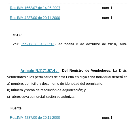
Res.IMM 1663/07 de 14.05.2007
num. 1
Res.IMM 4287/00 de 20.11.2000
num. 1
Nota:
Ver
Res.IM Nº 4629/18
, de fecha 8 de octubre de 2018, num
Artículo R.1171.97.4 ._
Del Registro de Vendedores.
La Divi
Vendedores a los permisarios de esta Feria en cuya ficha individual deberá co
a) nombre, domicilio y documento de identidad del permisario;
b) número y fecha de resolución de adjudicación; y
c) rubros cuya comercialización se autoriza.
Fuente
Res.IMM 4287/00 de 20.11.2000
num. 1