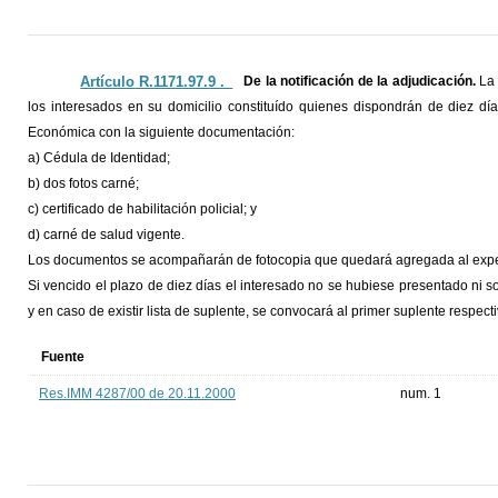
Artículo R.1171.97.9 ._
De la notificación de la adjudicación.
La 
los interesados en su domicilio constituído quienes dispondrán de diez dí
Económica con la siguiente documentación:
a) Cédula de Identidad;
b) dos fotos carné;
c) certificado de habilitación policial; y
d) carné de salud vigente.
Los documentos se acompañarán de fotocopia que quedará agregada al expe
Si vencido el plazo de diez días el interesado no se hubiese presentado ni 
y en caso de existir lista de suplente, se convocará al primer suplente respecti
Fuente
Res.IMM 4287/00 de 20.11.2000
num. 1