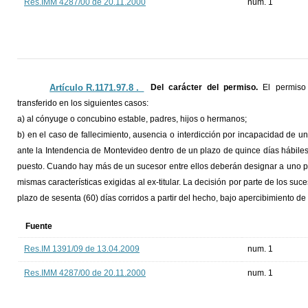
Res.IMM 4287/00 de 20.11.2000
num. 1
Artículo R.1171.97.8 ._
Del carácter del permiso.
El permiso 
transferido en los siguientes casos:
a) al cónyuge o concubino estable, padres, hijos o hermanos;
b) en el caso de fallecimiento, ausencia o interdicción por incapacidad de un
ante la Intendencia de Montevideo dentro de un plazo de quince días hábiles
puesto. Cuando hay más de un sucesor entre ellos deberán designar a uno pa
mismas características exigidas al ex-titular. La decisión por parte de los s
plazo de sesenta (60) días corridos a partir del hecho, bajo apercibimiento de c
Fuente
Res.IM 1391/09 de 13.04.2009
num. 1
Res.IMM 4287/00 de 20.11.2000
num. 1