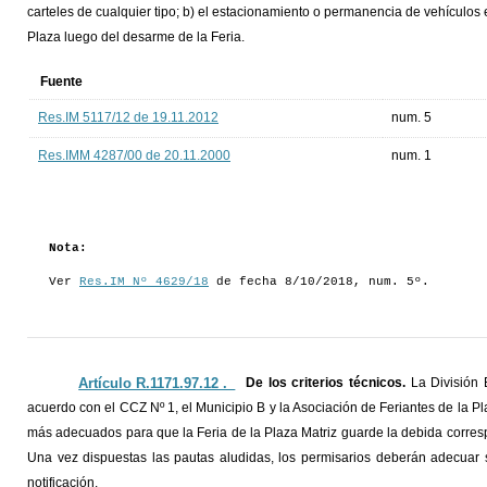
carteles de cualquier tipo; b) el estacionamiento o permanencia de vehículos 
Plaza luego del desarme de la Feria.
Fuente
Res.IM 5117/12 de 19.11.2012
num. 5
Res.IMM 4287/00 de 20.11.2000
num. 1
Nota:
Ver
Res.IM Nº 4629/18
de fecha 8/10/2018, num. 5º.
Artículo R.1171.97.12 ._
De los criterios técnicos.
La División 
acuerdo con el CCZ Nº 1, el Municipio B y la Asociación de Feriantes de la Plaz
más adecuados para que la Feria de la Plaza Matriz guarde la debida corresp
Una vez dispuestas las pautas aludidas, los permisarios deberán adecuar
notificación.