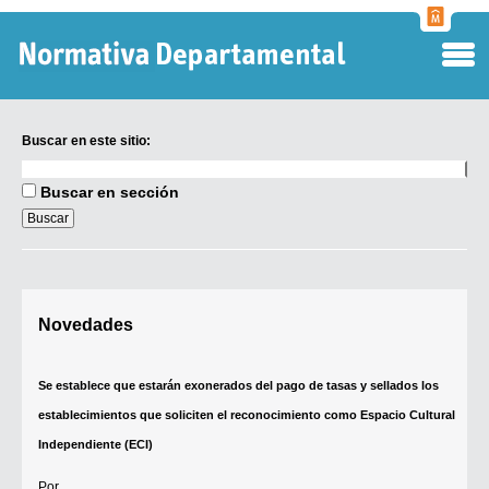
Normati
Departa
Buscar en este sitio:
Buscar
en
Buscar en sección
este
sitio:
Digesto Departamental
Novedades
TOBEFU
TOTID
Se establece que estarán exonerados del pago de tasas y sellados los
Régimen Punitivo Departamental
establecimientos que soliciten el reconocimiento como Espacio Cultural
Buscar fuentes
Independiente (ECI)
Contacto
Por...