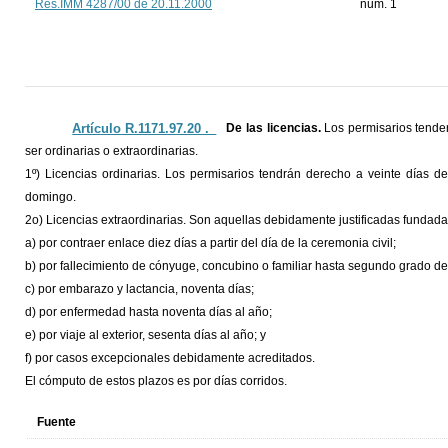
Res.IMM 4287/00 de 20.11.2000
num. 1
Artículo R.1171.97.20 ._
De las licencias.
Los permisarios tende
ser ordinarias o extraordinarias.
1º) Licencias ordinarias. Los permisarios tendrán derecho a veinte días d
domingo.
2o) Licencias extraordinarias. Son aquellas debidamente justificadas fundada
a) por contraer enlace diez días a partir del día de la ceremonia civil;
b) por fallecimiento de cónyuge, concubino o familiar hasta segundo grado de
c) por embarazo y lactancia, noventa días;
d) por enfermedad hasta noventa días al año;
e) por viaje al exterior, sesenta días al año; y
f) por casos excepcionales debidamente acreditados.
El cómputo de estos plazos es por días corridos.
Fuente