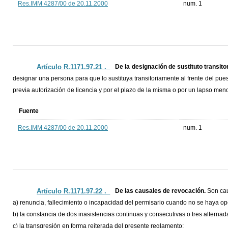
Res.IMM 4287/00 de 20.11.2000
num. 1
Artículo R.1171.97.21 ._
De la designación de sustituto transito
designar una persona para que lo sustituya transitoriamente al frente del puest
previa autorización de licencia y por el plazo de la misma o por un lapso men
Fuente
Res.IMM 4287/00 de 20.11.2000
num. 1
Artículo R.1171.97.22 ._
De las causales de revocación.
Son cau
a) renuncia, fallecimiento o incapacidad del permisario cuando no se haya o
b) la constancia de dos inasistencias continuas y consecutivas o tres altern
c) la transgresión en forma reiterada del presente reglamento;