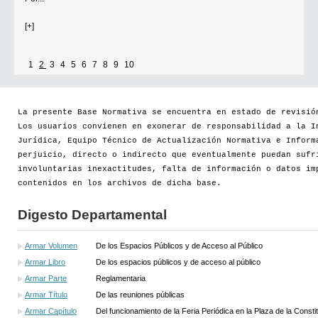
[+]
1
2
3
4
5
6
7
8
9
10
La presente Base Normativa se encuentra en estado de revisió
Los usuarios convienen en exonerar de responsabilidad a la I
Jurídica, Equipo Técnico de Actualización Normativa e Inform
perjuicio, directo o indirecto que eventualmente puedan sufr
involuntarias inexactitudes, falta de información o datos im
contenidos en los archivos de dicha base.
Digesto Departamental
Armar Volumen
De los Espacios Públicos y de Acceso al Público
Armar Libro
De los espacios públicos y de acceso al público
Armar Parte
Reglamentaria
Armar Título
De las reuniones públicas
Armar Capítulo
Del funcionamiento de la Feria Periódica en la Plaza de la Consti