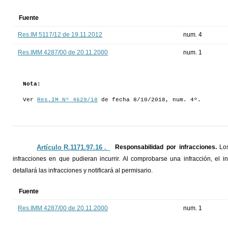
Fuente
Res.IM 5117/12 de 19.11.2012
num. 4
Res.IMM 4287/00 de 20.11.2000
num. 1
Nota:
Ver
Res.IM Nº 4629/18
de fecha 8/10/2018, num. 4º.
Artículo R.1171.97.16 ._
Responsabilidad por infracciones.
Lo
infracciones en que pudieran incurrir. Al comprobarse una infracción, el 
detallará las infracciones y notificará al permisario.
Fuente
Res.IMM 4287/00 de 20.11.2000
num. 1