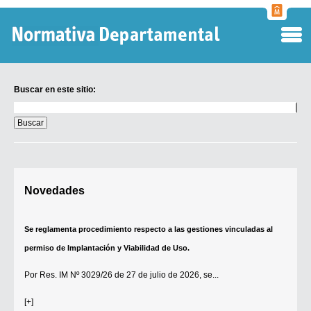
Normati
Departa
Buscar en este sitio:
Buscar
en
este
sitio:
Digesto Departamental
Novedades
TOBEFU
TOTID
Se reglamenta procedimiento respecto a las gestiones vinculadas al
Régimen Punitivo Departamental
permiso de Implantación y Viabilidad de Uso.
Buscar fuentes
Por
Res. IM Nº 3029/26
de 27 de julio de 2026, se...
Contacto
[+]