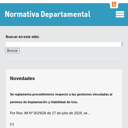
Normati
Departa
Buscar en este sitio:
Buscar
en
este
sitio:
Digesto Departamental
Novedades
TOBEFU
TOTID
Se reglamenta procedimiento respecto a las gestiones vinculadas al
Régimen Punitivo Departamental
permiso de Implantación y Viabilidad de Uso.
Buscar fuentes
Por
Res. IM Nº 3029/26
de 27 de julio de 2026, se...
Contacto
[+]