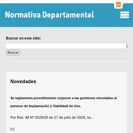
Normati
Departa
Buscar en este sitio:
Buscar
en
este
sitio:
Digesto Departamental
Novedades
TOBEFU
TOTID
Se reglamenta procedimiento respecto a las gestiones vinculadas al
Régimen Punitivo Departamental
permiso de Implantación y Viabilidad de Uso.
Buscar fuentes
Por
Res. IM Nº 3029/26
de 27 de julio de 2026, se...
Contacto
[+]