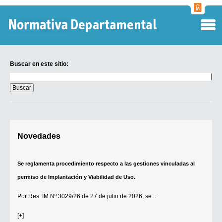
Normati
Departa
Buscar en este sitio:
Buscar
en
este
sitio:
Digesto Departamental
Novedades
TOBEFU
TOTID
Se reglamenta procedimiento respecto a las gestiones vinculadas al
Régimen Punitivo Departamental
permiso de Implantación y Viabilidad de Uso.
Buscar fuentes
Por
Res. IM Nº 3029/26
de 27 de julio de 2026, se...
Contacto
[+]