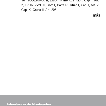
Vol. TOBEFUVol. II, Libro I, Parte R, Título I, Cap. I, Art.
2, Título IVVol. II, Libro I, Parte R, Título I, Cap. I, Art. 2,
Cap. X, Grupo II, Art. 208
más
Intendencia de Montevideo