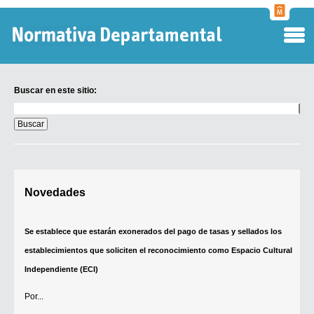
Normati
Departa
Buscar en este sitio:
Buscar
en
este
sitio:
Digesto Departamental
Novedades
TOBEFU
TOTID
Se establece que estarán exonerados del pago de tasas y sellados los
Régimen Punitivo Departamental
establecimientos que soliciten el reconocimiento como Espacio Cultural
Buscar fuentes
Independiente (ECI)
Contacto
Por...