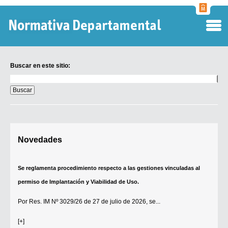
Normati
Departa
Buscar en este sitio:
Buscar
en
este
sitio:
Digesto Departamental
Novedades
TOBEFU
TOTID
Se reglamenta procedimiento respecto a las gestiones vinculadas al
Régimen Punitivo Departamental
permiso de Implantación y Viabilidad de Uso.
Buscar fuentes
Por
Res. IM Nº 3029/26
de 27 de julio de 2026, se...
Contacto
[+]