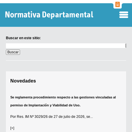
Normati
Departa
Buscar en este sitio:
Buscar
en
este
sitio:
Digesto Departamental
Novedades
TOBEFU
TOTID
Se reglamenta procedimiento respecto a las gestiones vinculadas al
Régimen Punitivo Departamental
permiso de Implantación y Viabilidad de Uso.
Buscar fuentes
Por
Res. IM Nº 3029/26
de 27 de julio de 2026, se...
Contacto
[+]