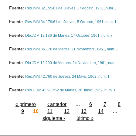
Fuente:
Res.IMM 32.155/61 de
Jueves, 17 Agosto, 1961
, num. 1
Fuente:
Res.IMM 34.179/61 de
Jueves, 5 Octubre, 1961
, num. 1
Fuente:
Dto.JDM 12.186 de
Martes, 17 Octubre, 1961
, num. 7
Fuente:
Res.IMM 36.176 de
Martes, 21 Noviembre, 1961
, num. 1
Fuente:
Dto.JDM 12.200 de
Viernes, 24 Noviembre, 1961
, num.
Fuente:
Res.IMM 42.760 de
Jueves, 24 Mayo, 1962
, num. 1
Fuente:
Res.CDM 43.980/62 de
Martes, 26 Junio, 1962
, num. 1
« primero
‹ anterior
…
6
7
8
Páginas
9
10
11
12
13
14
…
siguiente ›
último »