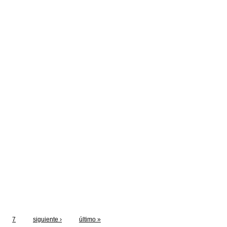
7
siguiente ›
último »