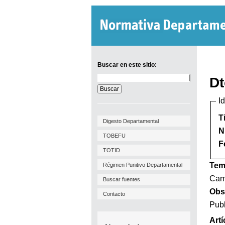
Buscar en este sitio:
Buscar
Dt
en
este
I
sitio:
T
Digesto Departamental
N
TOBEFU
F
TOTID
Tem
Régimen Punitivo Departamental
Camb
Buscar fuentes
Obs
Contacto
Publ
Artí