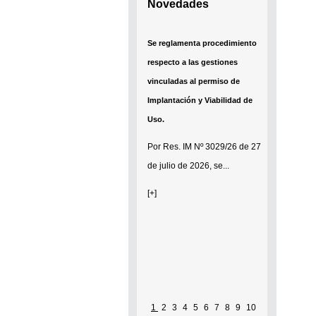
Novedades
Se reglamenta procedimiento
respecto a las gestiones
vinculadas al permiso de
Implantación y Viabilidad de
Uso.
Por
Res. IM Nº 3029/26
de 27
de julio de 2026, se...
[+]
Pág
1
2
3
4
5
6
7
8
9
10