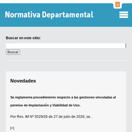
Normati
Departa
Buscar en este sitio:
Buscar
en
este
sitio:
Digesto Departamental
Novedades
TOBEFU
TOTID
Se reglamenta procedimiento respecto a las gestiones vinculadas al
Régimen Punitivo Departamental
permiso de Implantación y Viabilidad de Uso.
Buscar fuentes
Por
Res. IM Nº 3029/26
de 27 de julio de 2026, se...
Contacto
[+]