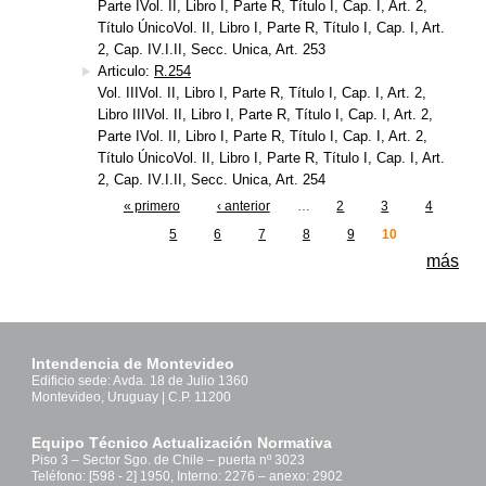
Parte IVol. II, Libro I, Parte R, Título I, Cap. I, Art. 2,
Título ÚnicoVol. II, Libro I, Parte R, Título I, Cap. I, Art.
2, Cap. IV.I.II, Secc. Unica, Art. 253
Articulo:
R.254
Vol. IIIVol. II, Libro I, Parte R, Título I, Cap. I, Art. 2,
Libro IIIVol. II, Libro I, Parte R, Título I, Cap. I, Art. 2,
Parte IVol. II, Libro I, Parte R, Título I, Cap. I, Art. 2,
Título ÚnicoVol. II, Libro I, Parte R, Título I, Cap. I, Art.
2, Cap. IV.I.II, Secc. Unica, Art. 254
« primero
‹ anterior
…
2
3
4
Páginas
5
6
7
8
9
10
más
Intendencia de Montevideo
Edificio sede: Avda. 18 de Julio 1360
Montevideo, Uruguay | C.P. 11200
Equipo Técnico Actualización Normativa
Piso 3 – Sector Sgo. de Chile – puerta nº 3023
Teléfono: [598 - 2] 1950, Interno: 2276 – anexo: 2902