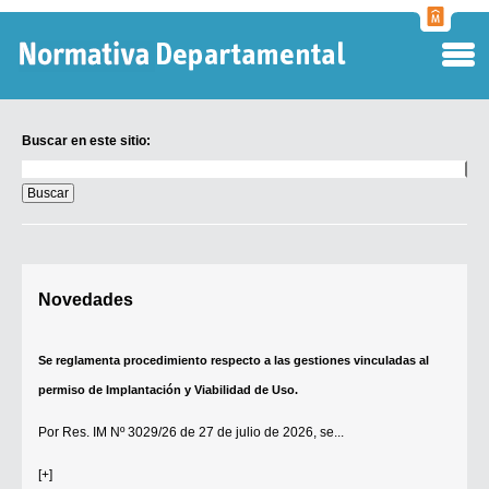
Normati
Departa
Buscar en este sitio:
Buscar
en
este
sitio:
Digesto Departamental
Novedades
TOBEFU
TOTID
Se reglamenta procedimiento respecto a las gestiones vinculadas al
Régimen Punitivo Departamental
permiso de Implantación y Viabilidad de Uso.
Buscar fuentes
Por
Res. IM Nº 3029/26
de 27 de julio de 2026, se...
Contacto
[+]