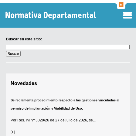
Normati
Departa
Buscar en este sitio:
Buscar
en
este
sitio:
Digesto Departamental
Novedades
TOBEFU
TOTID
Se reglamenta procedimiento respecto a las gestiones vinculadas al
Régimen Punitivo Departamental
permiso de Implantación y Viabilidad de Uso.
Buscar fuentes
Por
Res. IM Nº 3029/26
de 27 de julio de 2026, se...
Contacto
[+]