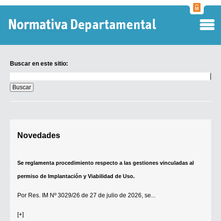
Normati
Departa
Buscar en este sitio:
Buscar
en
este
sitio:
Digesto Departamental
Novedades
TOBEFU
TOTID
Se reglamenta procedimiento respecto a las gestiones vinculadas al
Régimen Punitivo Departamental
permiso de Implantación y Viabilidad de Uso.
Buscar fuentes
Por
Res. IM Nº 3029/26
de 27 de julio de 2026, se...
Contacto
[+]