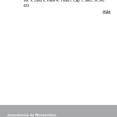
Vol. V, Libro V, Parte R, Título I, Cap. I, Secc. III, Art.
433
más
Intendencia de Montevideo