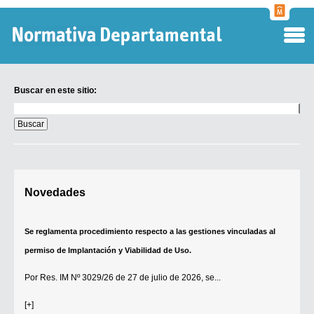
Normati
Departa
Buscar en este sitio:
Buscar
en
este
sitio:
Digesto Departamental
Novedades
TOBEFU
TOTID
Se reglamenta procedimiento respecto a las gestiones vinculadas al
Régimen Punitivo Departamental
permiso de Implantación y Viabilidad de Uso.
Buscar fuentes
Por
Res. IM Nº 3029/26
de 27 de julio de 2026, se...
Contacto
[+]