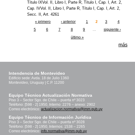
Título IXVol. II, Libro I, Parte R, Título I, Cap. I, Art. 2,
Cap. IVVol. II, Libro I, Parte R, Título I, Cap. I, Art. 2,
Secc. II, Art. 4261
« primero
‹ anterior
1
2
3
4
Páginas
5
6
7
8
9
…
siguiente ›
último »
más
Intendencia de Montevideo
Edificio sede: Avda. 18 de Julio 1360
Montevideo, Uruguay | C.P. 11200
Equipo Técnico Actualización Normativa
Piso 3 – Sector Sgo. de Chile – puerta nº 3023
Teléfono: [598 - 2] 1950, Interno: 2276 – anexo: 2902
Correo electrónico:
actualizacion.normativa@imm.gub.uy
Equipo Técnico de Información Jurídica
Piso 3 – Sector Sgo. de Chile – puerta nº 3028
Teléfono: [598 - 2] 1950, Internos: 1538 – 2265
Correo electrónico:
info.normativa@imm.gub.uy