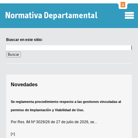
Normati
Departa
Buscar en este sitio:
Buscar
en
este
sitio:
Digesto Departamental
Novedades
TOBEFU
TOTID
Se reglamenta procedimiento respecto a las gestiones vinculadas al
Régimen Punitivo Departamental
permiso de Implantación y Viabilidad de Uso.
Buscar fuentes
Por
Res. IM Nº 3029/26
de 27 de julio de 2026, se...
Contacto
[+]