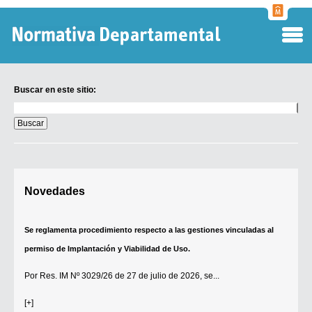
Normati
Departa
Buscar en este sitio:
Buscar
en
este
sitio:
Digesto Departamental
Novedades
TOBEFU
TOTID
Se reglamenta procedimiento respecto a las gestiones vinculadas al
Régimen Punitivo Departamental
permiso de Implantación y Viabilidad de Uso.
Buscar fuentes
Por
Res. IM Nº 3029/26
de 27 de julio de 2026, se...
Contacto
[+]