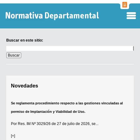
Normati
Departa
Buscar en este sitio:
Buscar
en
este
sitio:
Digesto Departamental
Novedades
TOBEFU
TOTID
Se reglamenta procedimiento respecto a las gestiones vinculadas al
Régimen Punitivo Departamental
permiso de Implantación y Viabilidad de Uso.
Buscar fuentes
Por
Res. IM Nº 3029/26
de 27 de julio de 2026, se...
Contacto
[+]