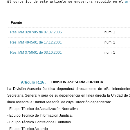
El contenido de este artículo se encuentra recogido en el
ar
Fuente
Res.IMM 3207/05 de 07.07.2005
num. 1
Res.IMM 4945/01 de 17.12.2001
num. 1
Res.IMM 3750/01 de 03.10.2001
num. 1
Artículo R.16 ._
DIVISION ASESORÍA JURÍDICA
La División Asesoría Jurídica dependerá directamente de el/la Intendente/
Secretaría General y será de su dependencia en línea directa la Unidad de 
línea asesora la Unidad Asesoría, de cuya Dirección dependerán:
- Equipo Técnico de Actualización Normativa.
- Equipo Técnico de Información Jurídica.
- Equipo Técnico Contralor de Contratos.
- Equipo Técnico Acuerdo.