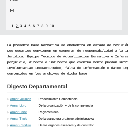
[+]
1
2
3
4
5
6
7
8
9
10
La presente Base Normativa se encuentra en estado de revisió
Los usuarios convienen en exonerar de responsabilidad a la I
Jurídica, Equipo Técnico de Actualización Normativa e Inform
perjuicio, directo o indirecto que eventualmente puedan sufr
involuntarias inexactitudes, falta de información o datos im
contenidos en los archivos de dicha base.
Digesto Departamental
Armar Volumen
Procedimiento.Competencia
Armar Libro
De la organización y de la competencia
Armar Parte
Reglamentaria
Armar Título
De la estructura orgánico administrativa
Armar Capítulo
De los órganos asesores y de contralor