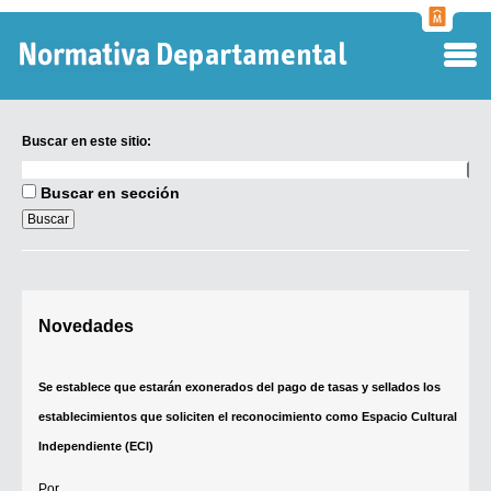
Normati
Departa
Buscar en este sitio:
Buscar
en
Buscar en sección
este
sitio:
Digesto Departamental
Novedades
TOBEFU
TOTID
Se establece que estarán exonerados del pago de tasas y sellados los
Régimen Punitivo Departamental
establecimientos que soliciten el reconocimiento como Espacio Cultural
Buscar fuentes
Independiente (ECI)
Contacto
Por...