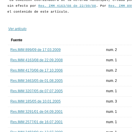
La Comisión Coordinadora de la Reforma Municipal, creada p
sin efecto por
Res. IMM 4163/08 de 22/09/08
. Por
Res. IMM 89
el contenido de este artículo.
Ver artículo
Fuente
Res.IMM 899/09 de 17.03.2009
num. 2
Res.IMM 4163/08 de 22.09.2008
num. 1
Res.IMM 4170/06 de 17.10.2006
num. 2
Res.IMM 3463/05 de 01.08.2005
num. 2
Res.IMM 3207/05 de 07.07.2005
num. 1
Res.IMM 185/05 de 10.01.2005
num. 3
Res.IMM 3291/01 de 04.09.2001
num. 1
Res.IMM 2577/01 de 16.07.2001
num. 1