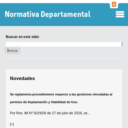
Normati
Departa
Buscar en este sitio:
Buscar
en
este
sitio:
Digesto Departamental
Novedades
TOBEFU
TOTID
Se reglamenta procedimiento respecto a las gestiones vinculadas al
Régimen Punitivo Departamental
permiso de Implantación y Viabilidad de Uso.
Buscar fuentes
Por
Res. IM Nº 3029/26
de 27 de julio de 2026, se...
Contacto
[+]