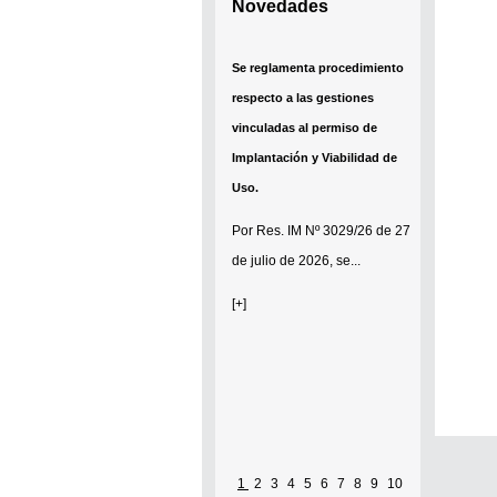
Novedades
Se reglamenta procedimiento
respecto a las gestiones
vinculadas al permiso de
Implantación y Viabilidad de
Uso.
Por
Res. IM Nº 3029/26
de 27
de julio de 2026, se...
[+]
1
2
3
4
5
6
7
8
9
10