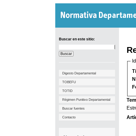
Buscar en este sitio:
Buscar
Re
en
este
I
sitio:
T
Digesto Departamental
N
TOBEFU
F
TOTID
Tem
Régimen Punitivo Departamental
Estr
Buscar fuentes
Artí
Contacto