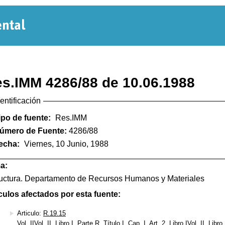
Normativa
Departamental
s.IMM 4286/88 de 10.06.1988
dentificación
ipo de fuente:
Res.IMM
úmero de Fuente:
4286/88
echa:
Viernes, 10 Junio, 1988
a:
uctura. Departamento de Recursos Humanos y Materiales
culos afectados por esta fuente:
Articulo:
R.19.15
Vol. IIVol. II, Libro I, Parte R, Título I, Cap. I, Art. 2, Libro IVol. II, Libr