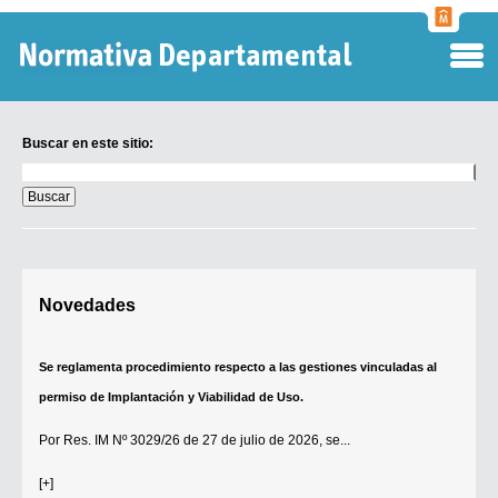
Normati
Departa
Buscar en este sitio:
Buscar
en
este
sitio:
Digesto Departamental
Novedades
TOBEFU
TOTID
Se reglamenta procedimiento respecto a las gestiones vinculadas al
Régimen Punitivo Departamental
permiso de Implantación y Viabilidad de Uso.
Buscar fuentes
Por
Res. IM Nº 3029/26
de 27 de julio de 2026, se...
Contacto
[+]