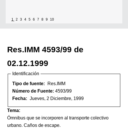
1
2
3
4
5
6
7
8
9
10
Res.IMM 4593/99 de
02.12.1999
Identificación
Tipo de fuente:
Res.IMM
Número de Fuente:
4593/99
Fecha:
Jueves, 2 Diciembre, 1999
Tema:
Ómnibus que se incorporen al transporte colectivo
urbano. Caños de escape.