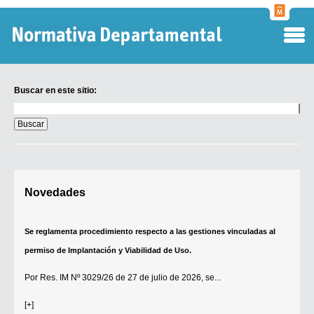
Normati
Departa
Buscar en este sitio:
Buscar
en
este
sitio:
Digesto Departamental
Novedades
TOBEFU
TOTID
Se reglamenta procedimiento respecto a las gestiones vinculadas al
Régimen Punitivo Departamental
permiso de Implantación y Viabilidad de Uso.
Buscar fuentes
Por
Res. IM Nº 3029/26
de 27 de julio de 2026, se...
Contacto
[+]