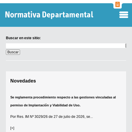
Normati
Departa
Buscar en este sitio:
Buscar
en
este
sitio:
Digesto Departamental
Novedades
TOBEFU
TOTID
Se reglamenta procedimiento respecto a las gestiones vinculadas al
Régimen Punitivo Departamental
permiso de Implantación y Viabilidad de Uso.
Buscar fuentes
Por
Res. IM Nº 3029/26
de 27 de julio de 2026, se...
Contacto
[+]