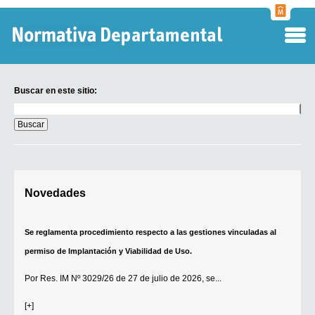
Normati
Departa
Buscar en este sitio:
Buscar
en
este
sitio:
Digesto Departamental
Novedades
TOBEFU
TOTID
Se reglamenta procedimiento respecto a las gestiones vinculadas al
Régimen Punitivo Departamental
permiso de Implantación y Viabilidad de Uso.
Buscar fuentes
Por
Res. IM Nº 3029/26
de 27 de julio de 2026, se...
Contacto
[+]