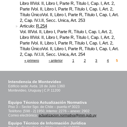
Libro IIIVol. II, Libro I, Parte R, Título I, Cap. I, Art. 2,
Parte IVol. II, Libro I, Parte R, Título I, Cap. I, Art. 2,
Título ÚnicoVol. II, Libro I, Parte R, Título I, Cap. I, Art.
2, Cap. IV.I.II, Secc. Unica, Art. 253
Articulo:
R.254
Vol. IIIVol. II, Libro I, Parte R, Título I, Cap. I, Art. 2,
Libro IIIVol. II, Libro I, Parte R, Título I, Cap. I, Art. 2,
Parte IVol. II, Libro I, Parte R, Título I, Cap. I, Art. 2,
Título ÚnicoVol. II, Libro I, Parte R, Título I, Cap. I, Art.
2, Cap. IV.I.II, Secc. Unica, Art. 254
« primero
‹ anterior
1
2
3
4
5
Páginas
Intendencia de Montevideo
Edificio sede: Avda. 18 de Julio 1360
Montevideo, Uruguay | C.P. 11200
Equipo Técnico Actualización Normativa
Piso 3 – Sector Sgo. de Chile – puerta nº 3023
Teléfono: [598 - 2] 1950, Interno: 2276 – anexo: 2902
Correo electrónico:
actualizacion.normativa@imm.gub.uy
Equipo Técnico de Información Jurídica