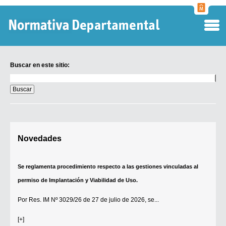
Normati
Departa
Buscar en este sitio:
Buscar
en
este
sitio:
Digesto Departamental
Novedades
TOBEFU
TOTID
Se reglamenta procedimiento respecto a las gestiones vinculadas al
Régimen Punitivo Departamental
permiso de Implantación y Viabilidad de Uso.
Buscar fuentes
Por
Res. IM Nº 3029/26
de 27 de julio de 2026, se...
Contacto
[+]