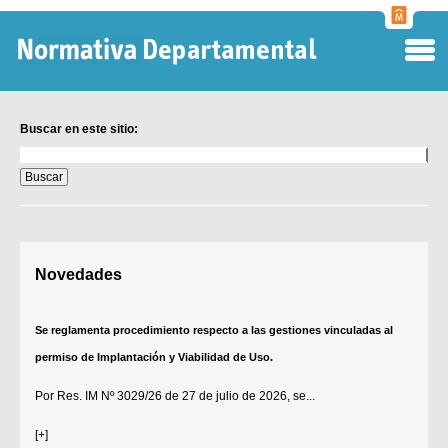
Normati
Departa
Buscar en este sitio:
Buscar
en
este
sitio:
Digesto Departamental
Novedades
TOBEFU
TOTID
Se reglamenta procedimiento respecto a las gestiones vinculadas al
Régimen Punitivo Departamental
permiso de Implantación y Viabilidad de Uso.
Buscar fuentes
Por
Res. IM Nº 3029/26
de 27 de julio de 2026, se...
Contacto
[+]