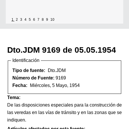
1
2
3
4
5
6
7
8
9
10
Dto.JDM 9169 de 05.05.1954
Identificación
Tipo de fuente:
Dto.JDM
Número de Fuente:
9169
Fecha:
Miércoles, 5 Mayo, 1954
Tema:
De las disposiciones especiales para la construcción de
las veredas en las vías de tránsito y en las zonas que se
indiquen.
Artículos afectados por esta fuente: