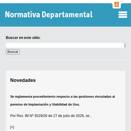
Normati
Departa
Buscar en este sitio:
Buscar
en
este
sitio:
Digesto Departamental
Novedades
TOBEFU
TOTID
Se reglamenta procedimiento respecto a las gestiones vinculadas al
Régimen Punitivo Departamental
permiso de Implantación y Viabilidad de Uso.
Buscar fuentes
Por
Res. IM Nº 3029/26
de 27 de julio de 2026, se...
Contacto
[+]