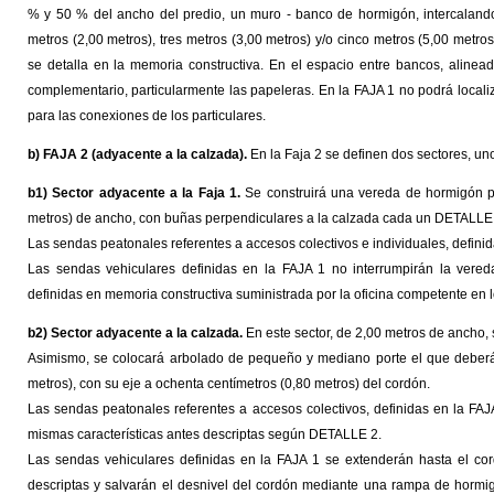
% y 50 % del ancho del predio, un muro - banco de hormigón, intercaland
metros (2,00 metros), tres metros (3,00 metros) y/o cinco metros (5,00 met
se detalla en la memoria constructiva. En el espacio entre bancos, alinea
complementario, particularmente las papeleras. En la FAJA 1 no podrá localiz
para las conexiones de los particulares.
b) FAJA 2 (adyacente a la calzada).
En la Faja 2 se definen dos sectores, un
b1) Sector adyacente a la Faja 1.
Se construirá una vereda de hormigón pe
metros) de ancho, con buñas perpendiculares a la calzada cada un DETALLE
Las sendas peatonales referentes a accesos colectivos e individuales, definid
Las sendas vehiculares definidas en la FAJA 1 no interrumpirán la vereda,
definidas en memoria constructiva suministrada por la oficina competente en l
b2) Sector adyacente a la calzada.
En este sector, de 2,00 metros de ancho,
Asimismo, se colocará arbolado de pequeño y mediano porte el que deberá
metros), con su eje a ochenta centímetros (0,80 metros) del cordón.
Las sendas peatonales referentes a accesos colectivos, definidas en la FAJ
mismas características antes descriptas según DETALLE 2.
Las sendas vehiculares definidas en la FAJA 1 se extenderán hasta el cor
descriptas y salvarán el desnivel del cordón mediante una rampa de hormi