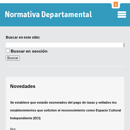
Normati
Departa
Buscar en este sitio:
Buscar
en
Buscar en sección
este
sitio:
Digesto Departamental
Novedades
TOBEFU
TOTID
Se establece que estarán exonerados del pago de tasas y sellados los
Régimen Punitivo Departamental
establecimientos que soliciten el reconocimiento como Espacio Cultural
Buscar fuentes
Independiente (ECI)
Contacto
Por...