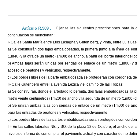
Artículo R.909 ._
Fíjense las siguientes prescripciones para la
continuación se mencionan:
I- Calles Santa María entre Luis Lasagna y Guten berg, y Pinta, entre Luis Las
a) Se construirán dos fajas embaldosadas, la primera junto a la línea de ed
(1m40) y la otra de un metro (1m00) de ancho, a partir del borde interior del c
b) Ambas fajas serán unidas por sendas de enlace de un metro (1m00) y d
acceso de peatones y vehículos, respectivamente.
c) Los bordes libres de la parte embaldosada se protegerán con cordoneta d
II- Calle Gutenberg entre la avenida Lezica y el camino de las Tropas:
a) Se construirán, donde el arbolado lo permita, dos fajas embaldosadas, la p
metro veinte centímetros (1m20) de ancho y la segunda de un metro (1m00) de
b) Se unirán ambas fajas con sendas de enlace de un metro (1m00) de anc
para las entradas de peatones y vehículos, respectivamente.
c) Los bordes libres de las partes embaldosadas serán protegidos con cordo
III- En las calles laterales NE. y SO. de la plaza 12 de Octubre, el ancho de
niveles en forma de contemplar el pavimento actual y con carácter de no defini