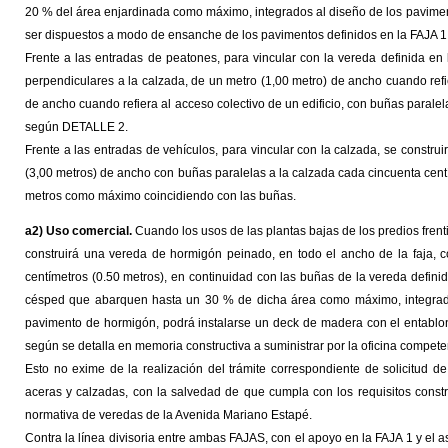
20 % del área enjardinada como máximo, integrados al diseño de los pavimen
ser dispuestos a modo de ensanche de los pavimentos definidos en la FAJA 1 
Frente a las entradas de peatones, para vincular con la vereda definida en
perpendiculares a la calzada, de un metro (1,00 metro) de ancho cuando refi
de ancho cuando refiera al acceso colectivo de un edificio, con buñas paralel
según DETALLE 2.
Frente a las entradas de vehículos, para vincular con la calzada, se const
(3,00 metros) de ancho con buñas paralelas a la calzada cada cincuenta centí
metros como máximo coincidiendo con las buñas.
a2) Uso comercial.
Cuando los usos de las plantas bajas de los predios fren
construirá una vereda de hormigón peinado, en todo el ancho de la faja, 
centímetros (0.50 metros), en continuidad con las buñas de la vereda defini
césped que abarquen hasta un 30 % de dicha área como máximo, integrado
pavimento de hormigón, podrá instalarse un deck de madera con el entablon
según se detalla en memoria constructiva a suministrar por la oficina compete
Esto no exime de la realización del trámite correspondiente de solicitud d
aceras y calzadas, con la salvedad de que cumpla con los requisitos const
normativa de veredas de la Avenida Mariano Estapé.
Contra la línea divisoria entre ambas FAJAS, con el apoyo en la FAJA 1 y el a