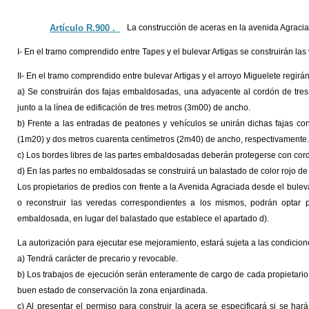
Artículo R.900 ._
La construcción de aceras en la avenida Agraciad
I- En el tramo comprendido entre Tapes y el bulevar Artigas se construirán la
II- En el tramo comprendido entre bulevar Artigas y el arroyo Miguelete regirá
a) Se construirán dos fajas embaldosadas, una adyacente al cordón de tres
junto a la línea de edificación de tres metros (3m00) de ancho.
b) Frente a las entradas de peatones y vehículos se unirán dichas fajas c
(1m20) y dos metros cuarenta centímetros (2m40) de ancho, respectivamente.
c) Los bordes libres de las partes embaldosadas deberán protegerse con cor
d) En las partes no embaldosadas se construirá un balastado de color rojo de
Los propietarios de predios con frente a la Avenida Agraciada desde el buleva
o reconstruir las veredas correspondientes a los mismos, podrán optar 
embaldosada, en lugar del balastado que establece el apartado d).
La autorización para ejecutar ese mejoramiento, estará sujeta a las condicion
a) Tendrá carácter de precario y revocable.
b) Los trabajos de ejecución serán enteramente de cargo de cada propietario
buen estado de conservación la zona enjardinada.
c) Al presentar el permiso para construir la acera se especificará si se ha