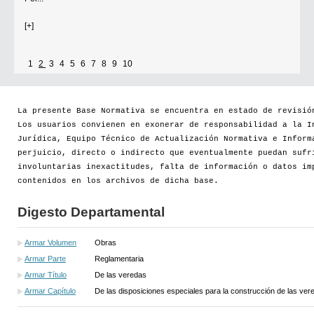
[+]
1
2
3
4
5
6
7
8
9
10
La presente Base Normativa se encuentra en estado de revisió
Los usuarios convienen en exonerar de responsabilidad a la I
Jurídica, Equipo Técnico de Actualización Normativa e Inform
perjuicio, directo o indirecto que eventualmente puedan sufr
involuntarias inexactitudes, falta de información o datos im
contenidos en los archivos de dicha base.
Digesto Departamental
Armar Volumen
Obras
Armar Parte
Reglamentaria
Armar Título
De las veredas
Armar Capítulo
De las disposiciones especiales para la construcción de las vere