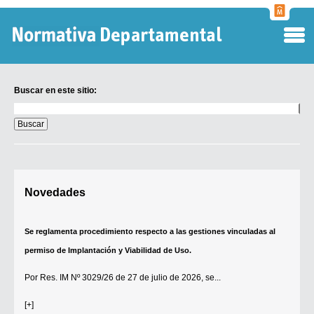
Normati
Departa
Buscar en este sitio:
Buscar
en
este
sitio:
Digesto Departamental
Novedades
TOBEFU
TOTID
Se reglamenta procedimiento respecto a las gestiones vinculadas al
Régimen Punitivo Departamental
permiso de Implantación y Viabilidad de Uso.
Buscar fuentes
Por
Res. IM Nº 3029/26
de 27 de julio de 2026, se...
Contacto
[+]