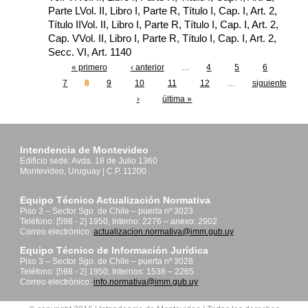
Parte LVol. II, Libro I, Parte R, Título I, Cap. I, Art. 2,
Título IIVol. II, Libro I, Parte R, Título I, Cap. I, Art. 2,
Cap. VVol. II, Libro I, Parte R, Título I, Cap. I, Art. 2,
Secc. VI, Art. 1140
« primero
‹ anterior
…
4
5
6
Páginas
7
8
9
10
11
12
…
siguiente
›
última »
Intendencia de Montevideo
Edificio sede: Avda. 18 de Julio 1360
Montevideo, Uruguay | C.P. 11200
Equipo Técnico Actualización Normativa
Piso 3 – Sector Sgo. de Chile – puerta nº 3023
Teléfono: [598 - 2] 1950, Interno: 2276 – anexo: 2902
Correo electrónico:
actualizacion.normativa@imm.gub.uy
Equipo Técnico de Información Jurídica
Piso 3 – Sector Sgo. de Chile – puerta nº 3028
Teléfono: [598 - 2] 1950, Internos: 1538 – 2265
Correo electrónico:
info.normativa@imm.gub.uy