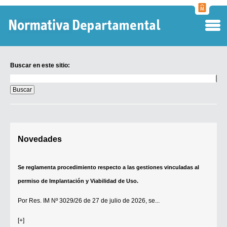
Normati
Departa
Buscar en este sitio:
Buscar
en
este
sitio:
Digesto Departamental
Novedades
TOBEFU
TOTID
Se reglamenta procedimiento respecto a las gestiones vinculadas al
Régimen Punitivo Departamental
permiso de Implantación y Viabilidad de Uso.
Buscar fuentes
Por
Res. IM Nº 3029/26
de 27 de julio de 2026, se...
Contacto
[+]