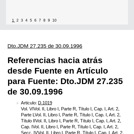
Se establece que estarán exonerados del pago de tasas y sellados los
1
2
3
4
5
6
7
8
9
10
establecimientos que soliciten el reconocimiento como Espacio Cultural
Independiente (ECI)
Dto.JDM 27.235 de 30.09.1996
Por...
Referencias hacia atrás
[+]
desde Fuente en Artículo
para Fuente: Dto.JDM 27.235
de 30.09.1996
Articulo:
D.1019
Vol. VIVol. II, Libro I, Parte R, Título I, Cap. I, Art. 2,
Parte LVol. II, Libro I, Parte R, Título I, Cap. I, Art. 2,
Título IIVol. II, Libro I, Parte R, Título I, Cap. I, Art. 2,
Cap. IVol. II, Libro I, Parte R, Título I, Cap. I, Art. 2,
Secc. IVVol. II, Libro I, Parte R, Título I, Cap. I, Art. 2,