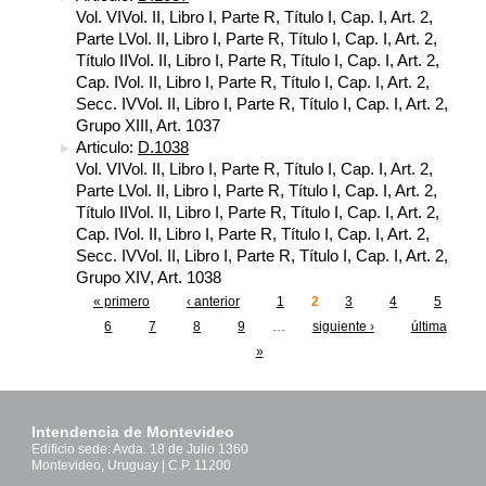
Vol. VIVol. II, Libro I, Parte R, Título I, Cap. I, Art. 2,
Parte LVol. II, Libro I, Parte R, Título I, Cap. I, Art. 2,
Título IIVol. II, Libro I, Parte R, Título I, Cap. I, Art. 2,
Cap. IVol. II, Libro I, Parte R, Título I, Cap. I, Art. 2,
Secc. IVVol. II, Libro I, Parte R, Título I, Cap. I, Art. 2,
Grupo XIII, Art. 1037
Articulo:
D.1038
Vol. VIVol. II, Libro I, Parte R, Título I, Cap. I, Art. 2,
Parte LVol. II, Libro I, Parte R, Título I, Cap. I, Art. 2,
Título IIVol. II, Libro I, Parte R, Título I, Cap. I, Art. 2,
Cap. IVol. II, Libro I, Parte R, Título I, Cap. I, Art. 2,
Secc. IVVol. II, Libro I, Parte R, Título I, Cap. I, Art. 2,
Grupo XIV, Art. 1038
« primero
‹ anterior
1
2
3
4
5
Páginas
6
7
8
9
…
siguiente ›
última
»
Intendencia de Montevideo
Edificio sede: Avda. 18 de Julio 1360
Montevideo, Uruguay | C.P. 11200