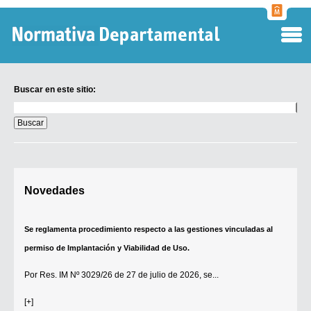
Normati
Departa
Buscar en este sitio:
Buscar
en
este
sitio:
Digesto Departamental
Novedades
TOBEFU
TOTID
Se reglamenta procedimiento respecto a las gestiones vinculadas al
Régimen Punitivo Departamental
permiso de Implantación y Viabilidad de Uso.
Buscar fuentes
Por
Res. IM Nº 3029/26
de 27 de julio de 2026, se...
Contacto
[+]