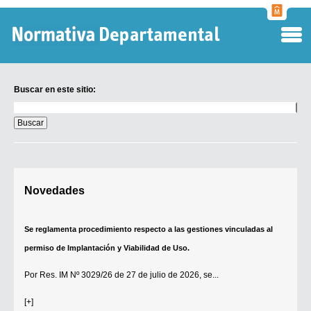
Normati
Departa
Buscar en este sitio:
Buscar
en
este
sitio:
Digesto Departamental
Novedades
TOBEFU
TOTID
Se reglamenta procedimiento respecto a las gestiones vinculadas al
Régimen Punitivo Departamental
permiso de Implantación y Viabilidad de Uso.
Buscar fuentes
Por
Res. IM Nº 3029/26
de 27 de julio de 2026, se...
Contacto
[+]