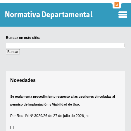
Normati
Departa
Buscar en este sitio:
Buscar
en
este
sitio:
Digesto Departamental
Novedades
TOBEFU
TOTID
Se reglamenta procedimiento respecto a las gestiones vinculadas al
Régimen Punitivo Departamental
permiso de Implantación y Viabilidad de Uso.
Buscar fuentes
Por
Res. IM Nº 3029/26
de 27 de julio de 2026, se...
Contacto
[+]