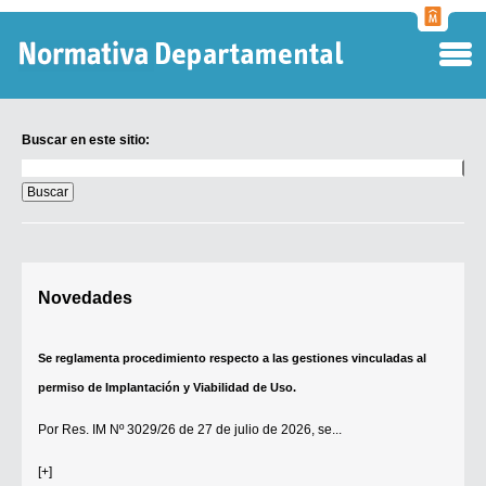
Normati
Departa
Buscar en este sitio:
Buscar
en
este
sitio:
Digesto Departamental
Novedades
TOBEFU
TOTID
Se reglamenta procedimiento respecto a las gestiones vinculadas al
Régimen Punitivo Departamental
permiso de Implantación y Viabilidad de Uso.
Buscar fuentes
Por
Res. IM Nº 3029/26
de 27 de julio de 2026, se...
Contacto
[+]